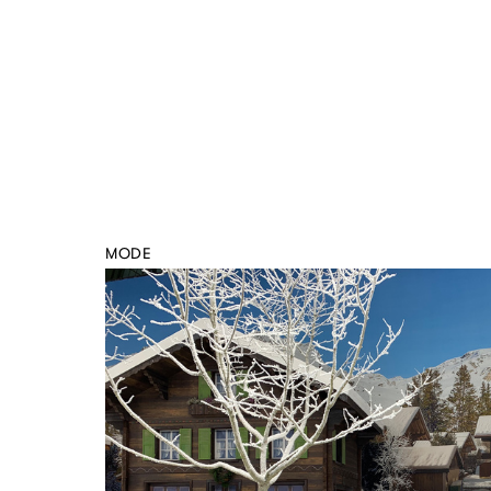
MODE
Défilé Prêt-à-Porter Automne-Hiver 2019-2020
Scénographe : Stefan Lubrina
CHANEL - Les chale
Grand Palais . Paris . Mars 2019
CONSTRUCTIONS
GRAPHISME